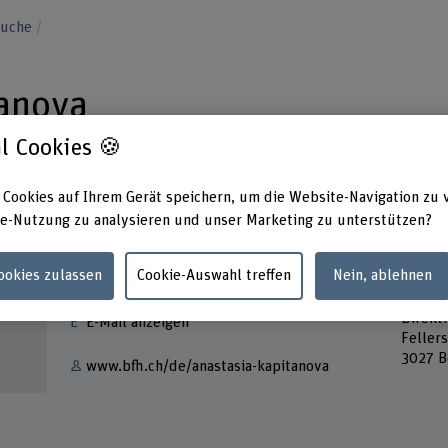
suche
tanova
l Cookies 🍪
 Cookies auf Ihrem Gerät speichern, um die Website-Navigation zu 
e-Nutzung zu analysieren und unser Marketing zu unterstützen?
Kontakt
Adress
Cookies zulassen
Cookie-Auswahl treffen
Nein, ablehnen
Berner
+41 31 848 67 63
Hochsc
Direkt
E-Mail anzeigen
Feller
3027 B
www.bfh.ch/de/anastasia-kapitanova