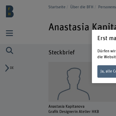
Startseite
Über die BFH
Personen
Anastasia Kapi
Erst ma
Dürfen wir
Steckbrief
die Websit
DE
Ja, alle 
Anastasia Kapitanova
Grafik Designerin Atelier HKB