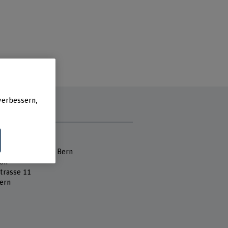
verbessern,
e
 Fachhochschule
hule der Künste Bern
ion
strasse 11
ern