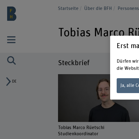
Startseite
Über die BFH
Personen
Tobias Marco Rü
Erst ma
Dürfen wir
Steckbrief
die Websit
DE
Ja, alle 
Tobias Marco Rüetschi
Studienkoordinator