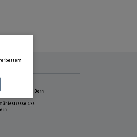
verbessern,
e
 Fachhochschule
hule der Künste Bern
mühlestrasse 13a
ern