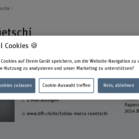
suche
etschi
l Cookies 🍪
 Cookies auf Ihrem Gerät speichern, um die Website-Navigation zu 
e-Nutzung zu analysieren und unser Marketing zu unterstützen?
Kontakt
Adress
Cookies zulassen
Cookie-Auswahl treffen
Nein, ablehnen
Berner
+41 31 848 61 50
Hochsc
Musik
E-Mail anzeigen
Papier
3014 B
www.bfh.ch/de/tobias-marco-rueetschi