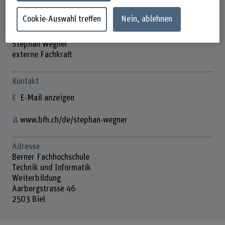
Cookie-Auswahl treffen
Nein, ablehnen
Stephan Wegner
externe Fachkraft
Kontakt
E-Mail anzeigen
www.bfh.ch/de/stephan-wegner
Adresse
Berner Fachhochschule
Technik und Informatik
Weiterbildung
Aarbergstrasse 46
2503 Biel