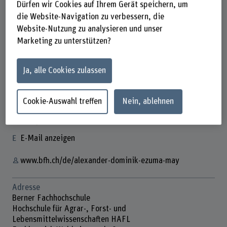
Dürfen wir Cookies auf Ihrem Gerät speichern, um
die Website-Navigation zu verbessern, die
Website-Nutzung zu analysieren und unser
Marketing zu unterstützen?
Alexander Dominik Ezuma May
Ja, alle Cookies zulassen
Doktorand
Cookie-Auswahl treffen
Nein, ablehnen
Kontakt
+41 31 910 21 87
E-Mail anzeigen
www.bfh.ch/de/alexander-dominik-ezuma-may
Adresse
Berner Fachhochschule
Hochschule für Agrar-, Forst- und
Lebensmittelwissenschaften HAFL