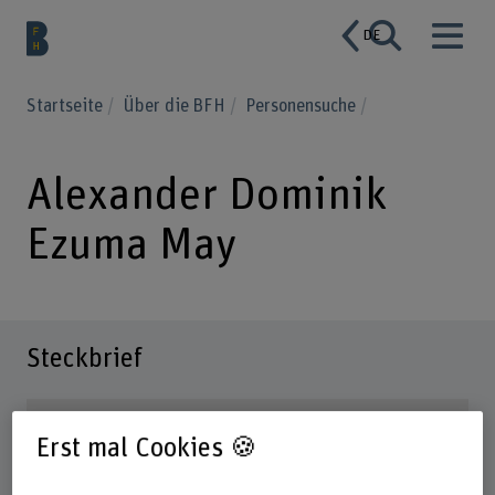
DE
Startseite
Über die BFH
Personensuche
Alexander Dominik
Ezuma May
Steckbrief
Erst mal Cookies 🍪