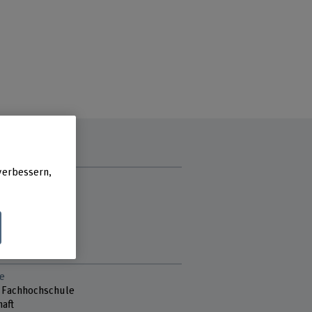
verbessern,
zzeit
vormittag
ag
ch
stag
gvormittag
e
 Fachhochschule
aft