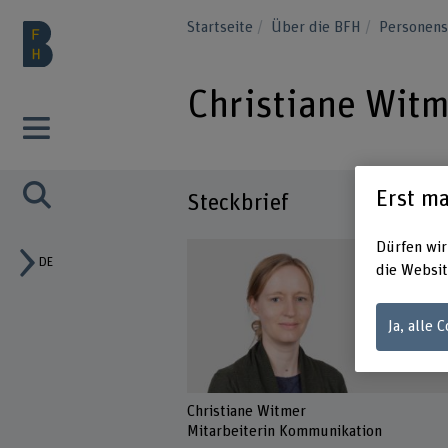
Startseite
Über die BFH
Personen
Christiane Wit
Erst ma
Steckbrief
Dürfen wir
DE
die Websit
Ja, alle 
Christiane Witmer
Mitarbeiterin Kommunikation