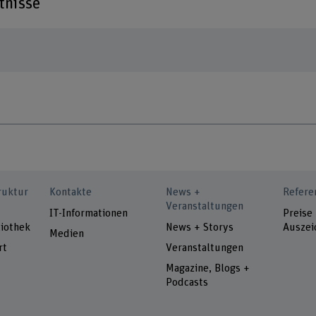
tnisse
ruktur
Kontakte
News +
Refere
Veranstaltungen
IT-Informationen
Preise
iothek
News + Storys
Auszei
Medien
rt
Veranstaltungen
Magazine, Blogs +
Podcasts