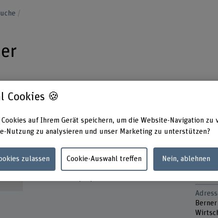
suche
mer
l Cookies 🍪
 Cookies auf Ihrem Gerät speichern, um die Website-Navigation zu 
Kontakt
Präsen
e-Nutzung zu analysieren und unser Marketing zu unterstützen?
Montag
+41 31 848 34 84
Dienst
Mittwo
E-Mail anzeigen
Cookies zulassen
Cookie-Auswahl treffen
Nein, ablehnen
Donner
Freita
www.bfh.ch/de/christiane-witmer
Adress
Berner
Wirtsch