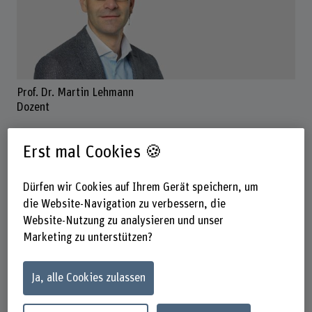
Prof. Dr. Martin Lehmann
Dozent
Erst mal Cookies 🍪
Kontakt
Dürfen wir Cookies auf Ihrem Gerät speichern, um
+41 32 344 03 21
die Website-Navigation zu verbessern, die
E-Mail anzeigen
Website-Nutzung zu analysieren und unser
Marketing zu unterstützen?
www.bfh.ch/de/martin-lehmann
Ja, alle Cookies zulassen
Präsenzzeit
Montag
Dienstag