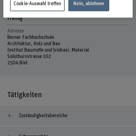
Cookie-Auswahl treffen
Nein, ablehnen
Mittwoch
Donnerstag
Freitag
Adresse
Berner Fachhochschule
Architektur, Holz und Bau
Institut Baustoffe und biobasi. Material
Solothurnstrasse 102
2504 Biel
Tätigkeiten
Zuständigkeitsbereiche