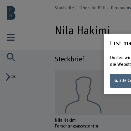
Startseite
Über die BFH
Personen
Nila Hakimi
Erst ma
Dürfen wir
Steckbrief
die Websit
DE
Ja, alle 
Nila Hakimi
Forschungsassistentin