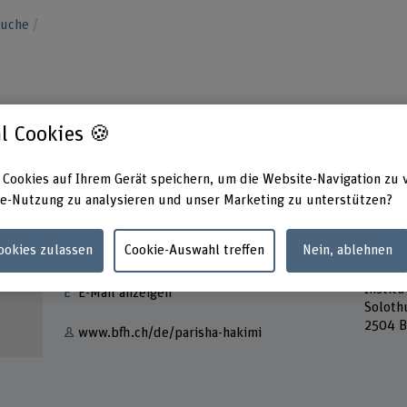
suche
l Cookies 🍪
 Cookies auf Ihrem Gerät speichern, um die Website-Navigation zu 
e-Nutzung zu analysieren und unser Marketing zu unterstützen?
Kontakt
Adress
Cookies zulassen
Cookie-Auswahl treffen
Nein, ablehnen
Berner
+41 31 848 38 83
Archit
Institu
E-Mail anzeigen
Soloth
2504 B
www.bfh.ch/de/parisha-hakimi