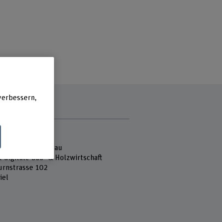
verbessern,
e
 Fachhochschule
ektur, Holz und Bau
t digitale Bau- & Holzwirtschaft
urnstrasse 102
iel