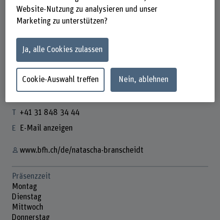
Website-Nutzung zu analysieren und unser
Marketing zu unterstützen?
Natascha Branscheidt
Ja, alle Cookies zulassen
Leiterin Kommunikation und PM
Cookie-Auswahl treffen
Nein, ablehnen
Kontakt
+41 31 848 34 44
E-Mail anzeigen
www.bfh.ch/de/natascha-branscheidt
Präsenzzeit
Montag
Dienstag
Mittwoch
Donnerstag