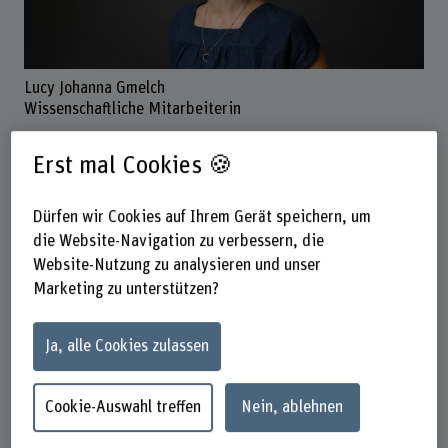
Lucy Johanna Gmelch
Wissenschaftliche Mitarbeiterin
Erst mal Cookies 🍪
Kontakt
+41 31 848 57 69
Dürfen wir Cookies auf Ihrem Gerät speichern, um
E-Mail anzeigen
die Website-Navigation zu verbessern, die
Website-Nutzung zu analysieren und unser
www.bfh.ch/de/lucy-johanna-gmelch
Marketing zu unterstützen?
Präsenzzeit
Dienstag
Ja, alle Cookies zulassen
Donnerstag
Freitag
Cookie-Auswahl treffen
Nein, ablehnen
Adresse