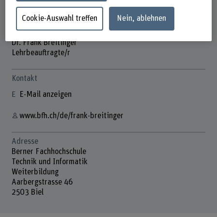
Cookie-Auswahl treffen
Nein, ablehnen
Dr. Frank Breitinger
Lehrbeauftragte/r
Kontakt
E-Mail anzeigen
www.bfh.ch/de/frank-breitinger
Adresse
Berner Fachhochschule
Technik und Informatik
Weiterbildung
Aarbergstrasse 46
2503 Biel