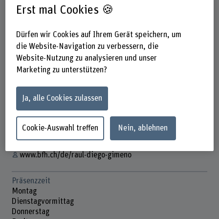
Erst mal Cookies 🍪
Dürfen wir Cookies auf Ihrem Gerät speichern, um
die Website-Navigation zu verbessern, die
Website-Nutzung zu analysieren und unser
Prof. Dr. Raúl Diego Gimeno
Marketing zu unterstützen?
Dozent
Ja, alle Cookies zulassen
Kontakt
+41 31 848 34 97
Cookie-Auswahl treffen
Nein, ablehnen
E-Mail anzeigen
www.bfh.ch/de/raul-diego-gimeno
Präsenzzeit
Montag
Dienstagvormittag
Donnerstag