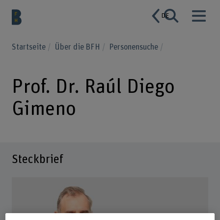
DE
Startseite
Über die BFH
Personensuche
Prof. Dr. Raúl Diego
Gimeno
Steckbrief