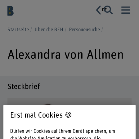
DE
Startseite
Über die BFH
Personensuche
Alexandra von Allmen
Steckbrief
Erst mal Cookies 🍪
Dürfen wir Cookies auf Ihrem Gerät speichern, um
die Website-Navigation zu verbessern, die