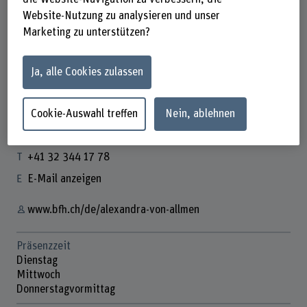
Website-Nutzung zu analysieren und unser
Marketing zu unterstützen?
Alexandra von Allmen
Ja, alle Cookies zulassen
Mitarbeiterin Kommunikation
Cookie-Auswahl treffen
Nein, ablehnen
Kontakt
+41 32 344 17 78
E-Mail anzeigen
www.bfh.ch/de/alexandra-von-allmen
Präsenzzeit
Dienstag
Mittwoch
Donnerstagvormittag