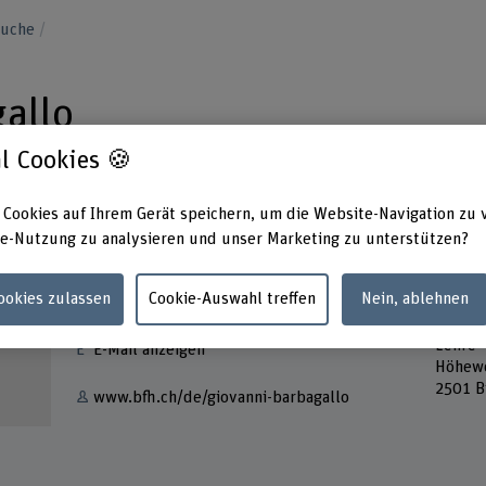
suche
allo
l Cookies 🍪
 Cookies auf Ihrem Gerät speichern, um die Website-Navigation zu 
e-Nutzung zu analysieren und unser Marketing zu unterstützen?
Kontakt
Adress
Cookies zulassen
Cookie-Auswahl treffen
Nein, ablehnen
Berner
+41 32 321 64 27
Techni
Lehre
E-Mail anzeigen
Höhew
2501 B
www.bfh.ch/de/giovanni-barbagallo