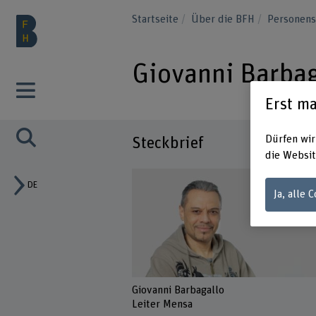
Startseite
Über die BFH
Personen
Giovanni Barbag
Erst ma
Dürfen wir
Steckbrief
die Websit
DE
Ja, alle 
Giovanni Barbagallo
Leiter Mensa