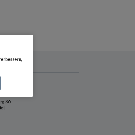
verbessern,
e
 Fachhochschule
k und Informatik
eg 80
iel