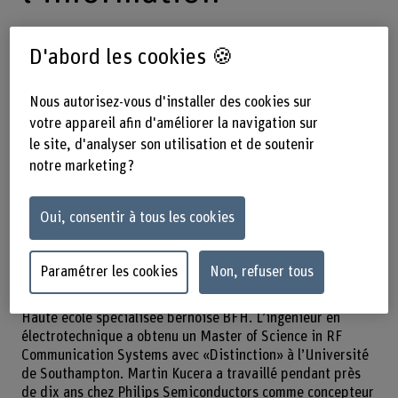
D'abord les cookies 🍪
17.02.2020
Le Prof. Martin Kucera
reprend la direction du domaine
Nous autorisez-vous d'installer des cookies sur
Électrotechnique et technologie de
votre appareil afin d'améliorer la navigation sur
le site, d'analyser son utilisation et de soutenir
l’information de la Haute école
notre marketing ?
spécialisée bernoise. L’ingénieur en
électrotechnique succède au Prof. Max
Oui, consentir à tous les cookies
Felser, qui a pris sa retraite.
Paramétrer les cookies
Non, refuser tous
Martin Kucera est le nouveau responsable du domaine
Électrotechnique et technologie de l’information de la
Haute école spécialisée bernoise BFH. L’ingénieur en
électrotechnique a obtenu un Master of Science in RF
Communication Systems avec «Distinction» à l’Université
de Southampton. Martin Kucera a travaillé pendant près
de dix ans chez Philips Semiconductors comme concepteur