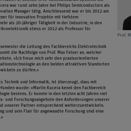
cera war rund zehn Jahre bei Philips Semiconductors als
ovation Manager tätig. Anschliessend war er bis 2012 am
ner für innovative Projekte mit tiefstem
hr als 20-jähriger Tätigkeit in der Industrie, in den
ikroelektronik stiess er 2012 als Professor für
Prof. 
semester die Leitung des Fachbereichs Elektrotechnik
somit die Nachfolge von Prof. Max Felser an, welcher
eitete. «Ich freue mich sehr den praxisorientierten
ationstechnologie an den beiden attraktiven Standorten
twickeln zu dürfen.»
s Technik und Informatik, ist überzeugt, dass mit
gefunden wurde: «Martin Kucera kennt den Fachbereich
ogie bestens. Er konnte in den letzten acht Jahren viel
gs- und Forschungsangebote den Anforderungen unserer
nd unserer Partner entsprechend weiterzuentwickeln.
ung und sein Flair für angewandte Forschung sind eine
.»