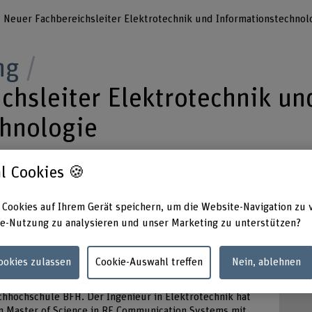
Neuer Fachbereichsleiter Elektrotechnik und Informationstechnol
ng
chsleiter Elektrotechnik un
chnologie
l Cookies 🍪
Kucera leitet neu den Fachbereich
ationstechnologie der Berner Fachhochschule.
 Cookies auf Ihrem Gerät speichern, um die Website-Navigation zu 
echnik wird Nachfolger des in Pension gehende
e-Nutzung zu analysieren und unser Marketing zu unterstützen?
Cookies zulassen
Cookie-Auswahl treffen
Nein, ablehnen
Fachbereichs Elektrotechnik und
chhochschule BFH. Der Ingenieur in Elektrotechnik hat
n Master of Science in RF Communication Systems mit