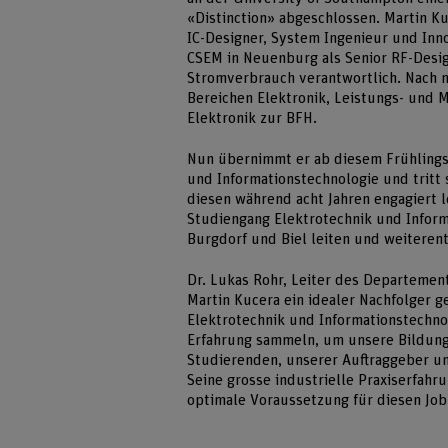
«Distinction» abgeschlossen. Martin Ku
IC-Designer, System Ingenieur und Inn
CSEM in Neuenburg als Senior RF-Desig
Stromverbrauch verantwortlich. Nach me
Bereichen Elektronik, Leistungs- und M
Elektronik zur BFH.
Nun übernimmt er ab diesem Frühlings
und Informationstechnologie und tritt 
diesen während acht Jahren engagiert l
Studiengang Elektrotechnik und Inform
Burgdorf und Biel leiten und weiteren
Dr. Lukas Rohr, Leiter des Departement
Martin Kucera ein idealer Nachfolger 
Elektrotechnik und Informationstechnol
Erfahrung sammeln, um unsere Bildun
Studierenden, unserer Auftraggeber u
Seine grosse industrielle Praxiserfahr
optimale Voraussetzung für diesen Job