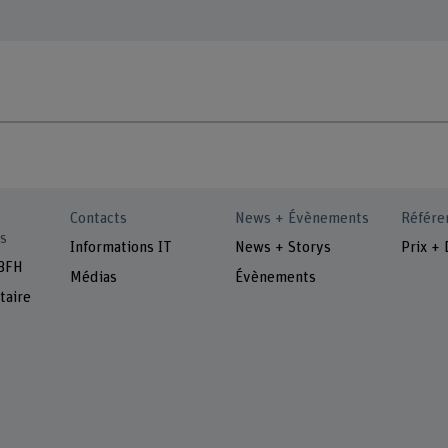
Contacts
News + Évènements
Référe
s
Informations IT
News + Storys
Prix + 
 BFH
Médias
Évènements
taire