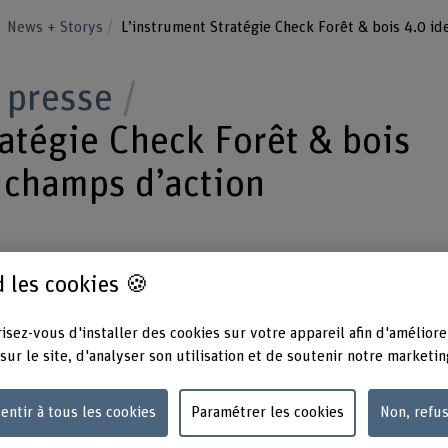
News + Storys
 presse
ratégie Check Forêt & bois
s champs d’action
 les cookies 🍪
esure les entreprises de l’industrie suisse du
 Dans le cadre de l’Initiative Forêt & Bois 4.
isez-vous d'installer des cookies sur votre appareil afin d'améliore
sur le site, d'analyser son utilisation et de soutenir notre marketin
cédure qui soutient les entreprises du secteu
vérification et de développement de leurs
entir à tous les cookies
Paramétrer les cookies
Non, refu
atégie Check Forêt & bois 4.0 constitue le cœu