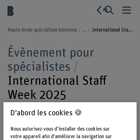
FR
Haute école spécialisée bernoise
...
International Staff Week 2025
Évènement pour
spécialistes
International Staff
Week 2025
Alliance PIONEER
D'abord les cookies 🍪
Nous autorisez-vous d'installer des cookies sur
Lors de la International Staff Week
votre appareil afin d'améliorer la navigation sur