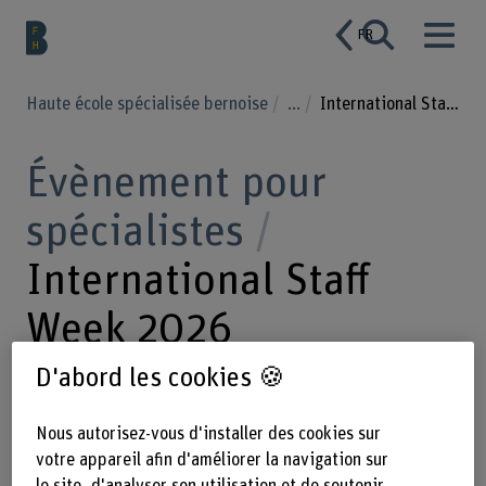
FR
Haute école spécialisée bernoise
...
International Staff Week 2026
Évènement pour
spécialistes
International Staff
Week 2026
D'abord les cookies 🍪
L'International Staff Week propose
Nous autorisez-vous d'installer des cookies sur
diverses activités thématiques et
votre appareil afin d'améliorer la navigation sur
le site, d'analyser son utilisation et de soutenir