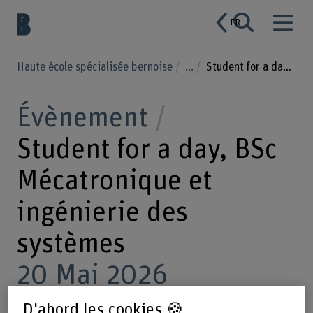
FR
Haute école spécialisée bernoise
...
Student for a day, BSc Mécatronique et ingénierie des systèmes
Évènement
Student for a day, BSc
Mécatronique et
ingénierie des
systèmes
20 Mai 2026
D'abord les cookies 🍪