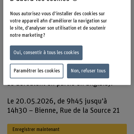
Découvrez le quotidien des étudiants
Nous autorisez-vous d'installer des cookies sur
du Bachelor en mécatronique et
votre appareil afin d'améliorer la navigation sur
ingénierie des systèmes (Ingénierie
le site, d'analyser son utilisation et de soutenir
notre marketing ?
médicale | Robotique | Ingénierie
horlogère et microtechnique) de près
Oui, consentir à tous les cookies
lors de l'événement «Student for a
Day», qui se tiendra le 20 mai 2026
Paramétrer les cookies
Non, refuser tous
en allemand ou en anglais (les cours
se déroulent en partie en anglais)!
Le 20.05.2026, de 9h45 jusqu'à
14h30 – Bienne, Rue de la Source 21
Enregistrer maintenant