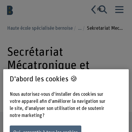
FR
Haute école spécialisée bernoise
...
Sekretariat Mechatronik und Systemtechnik
Secrétariat
Mécatronique et
ingénierie des
D'abord les cookies 🍪
systèmes
Nous autorisez-vous d'installer des cookies sur
votre appareil afin d'améliorer la navigation sur
le site, d'analyser son utilisation et de soutenir
notre marketing ?
Profil