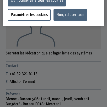
Oui, consentir à tous les cookies
Paramétrer les cookies
Non, refuser tous
Secrétariat Mécatronique et ingénierie des systèmes
Contact
+41 32 321 61 13
Afficher l'e-mail
Présence
Bienne - Bureau 506: Lundi, mardi, jeudi, vendredi
Burgdorf - Bureau E018: Mercredi