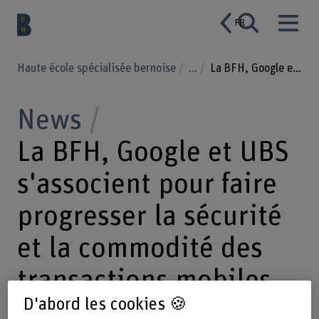
FR
Haute école spécialisée bernoise
...
La BFH, Google et UBS s'associent pour faire progresser la sécurité et la commodité des transactions mobiles
News
La BFH, Google et UBS
s'associent pour faire
progresser la sécurité
et la commodité des
transactions mobiles
D'abord les cookies 🍪