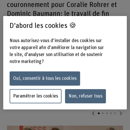
couronnement pour Coralie Rohrer et
Dominic Baumann: le travail de fin
d’études des deux diplômé-e-s du
D'abord les cookies 🍪
Bachelor en Informatique remporte
l’ISSS Excellence Award!
Nous autorisez-vous d'installer des cookies sur
votre appareil afin d'améliorer la navigation sur
le site, d'analyser son utilisation et de soutenir
Les deux diplômé-e-s du Bachelor en Informatique ont reçu
notre marketing ?
le 10 janvier le prix ISSS Excellence Award pour leur
mémoire de bachelor, une distinction décernée par la plus
grande association suisse de professionnel-le-s de l’ICT
Oui, consentir à tous les cookies
Security. Le verdict émane d’un jury composé d’éminent-e-
s représentant-e-s de diverses hautes écoles spécialisées
suisses. Le prix est doté de CHF 4000.–.
Paramétrer les cookies
Non, refuser tous