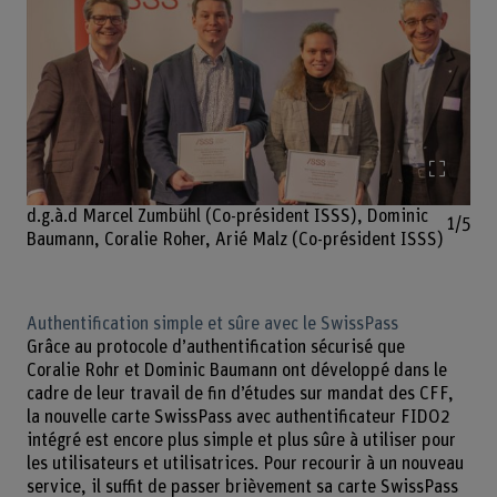
Agrand
d.g.à.d Marcel Zumbühl (Co-président ISSS), Dominic
1/5
Baumann, Coralie Roher, Arié Malz (Co-président ISSS)
Authentification simple et sûre avec le SwissPass
Grâce au protocole d’authentification sécurisé que
Coralie Rohr et Dominic Baumann ont développé dans le
cadre de leur travail de fin d’études sur mandat des CFF,
la nouvelle carte SwissPass avec authentificateur FIDO2
intégré est encore plus simple et plus sûre à utiliser pour
les utilisateurs et utilisatrices. Pour recourir à un nouveau
service, il suffit de passer brièvement sa carte SwissPass