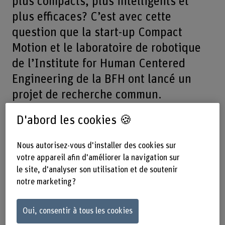
plus compacts, plus intelligents et
plus efficaces? C’est avec cette
question que la start-up Compact
Motion et le laboratoire de robotique
de l’Institute for Human Centered
Engineering de la BFH ont lancé un
projet de recherche commun.
Aujourd’hui, une chose est sûre: les
D'abord les cookies 🍪
résultats obtenus marquent le début
d’une nouvelle ère pour les axes
Nous autorisez-vous d'installer des cookies sur
linéaires.
votre appareil afin d'améliorer la navigation sur
le site, d'analyser son utilisation et de soutenir
notre marketing ?
Partager
Oui, consentir à tous les cookies