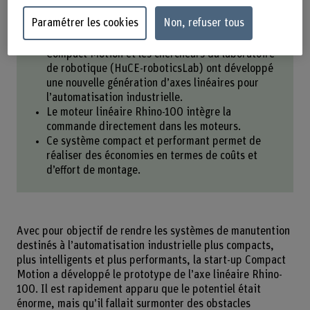
L'essentiel en bref
Paramétrer les cookies
Non, refuser tous
Dans le cadre d’un projet Innosuisse, la start-up
Compact Motion et les chercheurs du laboratoire
de robotique (HuCE-roboticsLab) ont développé
une nouvelle génération d’axes linéaires pour
l’automatisation industrielle.
Le moteur linéaire Rhino-100 intègre la
commande directement dans les moteurs.
Ce système compact et performant permet de
réaliser des économies en termes de coûts et
d’effort de montage.
Avec pour objectif de rendre les systèmes de manutention
destinés à l’automatisation industrielle plus compacts,
plus intelligents et plus performants, la start-up Compact
Motion a développé le prototype de l’axe linéaire Rhino-
100. Il est rapidement apparu que le potentiel était
énorme, mais qu’il fallait surmonter des obstacles