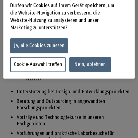
Innovations- und Entwicklungsprojekte für die
Dürfen wir Cookies auf Ihrem Gerät speichern, um
Schweizer Industrie
die Website-Navigation zu verbessern, die
Website-Nutzung zu analysieren und unser
Direkte Finanzierung
Marketing zu unterstützen?
Co-Finanzierung durch Innosuisse
Innovations- und Forschungsprojekte für die
Ja, alle Cookies zulassen
internationale Industrie
Direkte Finanzierung
Cookie-Auswahl treffen
Nein, ablehnen
Co-Finanzierung durch Eurostars, Eureka, EU
H2020
Unterstützung bei Design- und Entwicklungsprojekten
Beratung und Outsourcing in angewandten
Forschungsprojekten
Vorträge und Technologiekurse in unseren
Fachgebieten
Vorführungen und praktische Laborbesuche für