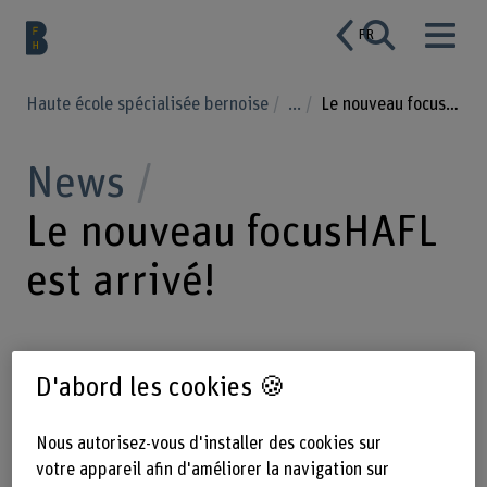
FR
Haute école spécialisée bernoise
...
Le nouveau focusHAFL est arrivé!
News
Le nouveau focusHAFL
est arrivé!
13.06.2025
Le numéro estival tout
D'abord les cookies 🍪
frais de notre magazine focusHAFL est
disponible – en version imprimée,
Nous autorisez-vous d'installer des cookies sur
mais aussi en ligne. Dans ce numéro,
votre appareil afin d'améliorer la navigation sur