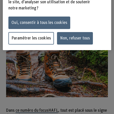
le site, d'analyser son utilisation et de soutenir
nous vous emmenons dans un voyage
notre marketing ?
passionnant à la découverte des
projets et des développements actuels
Oui, consentir à tous les cookies
à la BFH-HAFL.
Paramétrer les cookies
Non, refuser tous
Dans
ce numéro du focusHAFL
, tout est placé sous le signe