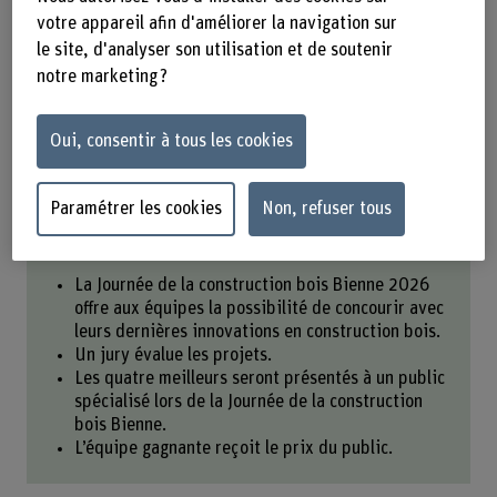
pour mettre en valeur votre savoir-
votre appareil afin d'améliorer la navigation sur
faire auprès d’un large public
le site, d'analyser son utilisation et de soutenir
spécialisé.
notre marketing ?
Partager
Oui, consentir à tous les cookies
Paramétrer les cookies
Non, refuser tous
L’essentiel en bref
La Journée de la construction bois Bienne 2026
offre aux équipes la possibilité de concourir avec
leurs dernières innovations en construction bois.
Un jury évalue les projets.
Les quatre meilleurs seront présentés à un public
spécialisé lors de la Journée de la construction
bois Bienne.
L’équipe gagnante reçoit le prix du public.