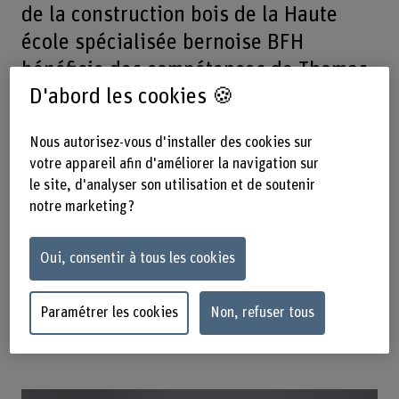
de la construction bois de la Haute
école spécialisée bernoise BFH
bénéficie des compétences de Thomas
D'abord les cookies 🍪
Ehrhart. En plus de son excellente
formation, ce professeur en ingénierie
Nous autorisez-vous d'installer des cookies sur
de la construction bois, expert reconnu
votre appareil afin d'améliorer la navigation sur
dans le domaine de la construction
le site, d'analyser son utilisation et de soutenir
bois et de l’ingénierie des structures,
notre marketing ?
dispose d’une vaste expérience mêlant
Oui, consentir à tous les cookies
enseignement, recherche et pratique
professionnelle.
Paramétrer les cookies
Non, refuser tous
Partager