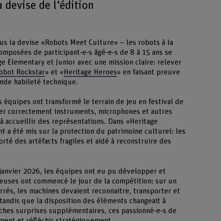
 devise de l’édition
us la devise «Robots Meet Culture» – les robots à la
omposées de participant‑e‑s âgé‑e‑s de 8 à 15 ans se
ge Elementary et Junior avec une mission claire: relever
obot Rockstar
» et «
Heritage Heroes
» en faisant preuve
ande habileté technique.
équipes ont transformé le terrain de jeu en festival de
er correctement instruments, microphones et autres
à accueillir des représentations. Dans «Heritage
nt a été mis sur la protection du patrimoine culturel: les
té des artéfacts fragiles et aidé à reconstruire des
 janvier 2026, les équipes ont eu pu développer et
ieuses ont commencé le jour de la compétition: sur un
arrés, les machines devaient reconnaitre, transporter et
tandis que la disposition des éléments changeait à
âches surprises supplémentaires, ces passionné‑e‑s de
ment et réfléchir stratégiquement.