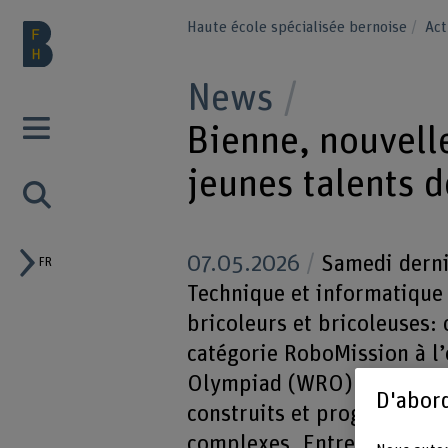
Haute école spécialisée bernoise
Act
News
Bienne, nouvell
jeunes talents d
07.05.2026
Samedi dernie
FR
Technique et informatique 
bricoleurs et bricoleuses: 
catégorie RoboMission à l
Olympiad (WRO). Équipés d
D'abord
construits et programmés p
complexes. Entre stratégie 