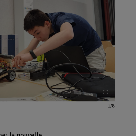
Agrandir l'im
1/8
pe: la nouvelle