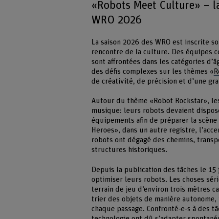
«Robots Meet Culture» – la
WRO 2026
La saison 2026 des WRO est inscrite so
rencontre de la culture. Des équipes c
sont affrontées dans les catégories d’â
des défis complexes sur les thèmes «
R
de créativité, de précision et d’une gr
Autour du thème «Robot Rockstar», les 
musique: leurs robots devaient dispos
équipements afin de préparer la scène 
Heroes», dans un autre registre, l’acce
robots ont dégagé des chemins, transpor
structures historiques.
Depuis la publication des tâches le 15
optimiser leurs robots. Les choses sér
terrain de jeu d’environ trois mètres c
trier des objets de manière autonome, 
chaque passage. Confronté‑e‑s à des t
technologie ont dû s’adapter spontané