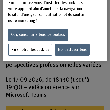
Nous autorisez-vous d'installer des cookies sur
porteuses d’avenir. La Haute école des
votre appareil afin d'améliorer la navigation sur
sciences agronomiques, forestières et
le site, d'analyser son utilisation et de soutenir
alimentaires HAFL, un département de
notre marketing ?
la Haute école spécialisée bernoise,
propose le seul bachelor en foresterie
Oui, consentir à tous les cookies
de Suisse au niveau HES. Ancrées dans
la pratique et axées sur l’avenir, les
Paramétrer les cookies
Non, refuser tous
études ouvrent par ailleurs des
perspectives professionnelles variées.
Le 17.09.2026, de 18h30 jusqu'à
19h30 – vidéoconférence sur
Microsoft Teams