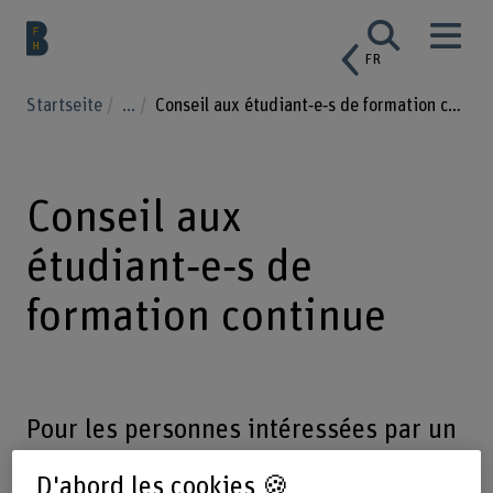
FR
Startseite
...
Conseil aux étudiant‑e‑s de formation continue
Conseil aux
étudiant‑e‑s de
formation continue
Pour les personnes intéressées par un
MAS ou un DAS.
D'abord les cookies 🍪