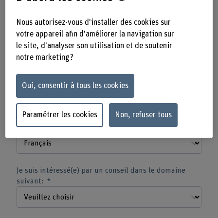
Nous vous conseillons volontiers sur le déroulement
optimal et possible de vos études, avec les modules
Nous autorisez-vous d'installer des cookies sur
correspondants.
votre appareil afin d'améliorer la navigation sur
le site, d'analyser son utilisation et de soutenir
notre marketing ?
Type d’informations de contact
Oui, consentir à tous les cookies
Paramétrer les cookies
Non, refuser tous
Langue de correspondance
Je suis intéressé(e) par un conseil dans le domaine
suivant: