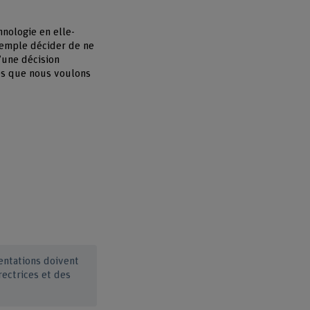
hnologie en elle-
xemple décider de ne
d’une décision
nes que nous voulons
entations doivent
rectrices et des