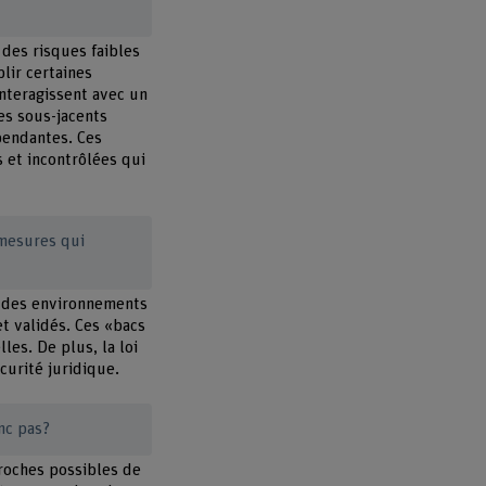
 des risques faibles
lir certaines
interagissent avec un
es sous-jacents
pendantes. Ces
 et incontrôlées qui
 mesures qui
re des environnements
t validés. Ces «bacs
les. De plus, la loi
curité juridique.
nc pas?
proches possibles de