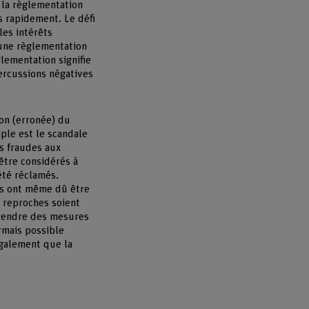
e la règlementation
s rapidement. Le défi
les intérêts
cune règlementation
lementation signifie
ercussions négatives
on (erronée) du
ple est le scandale
s fraudes aux
 être considérés à
été réclamés.
ts ont même dû être
s reproches soient
 prendre des mesures
ormais possible
également que la