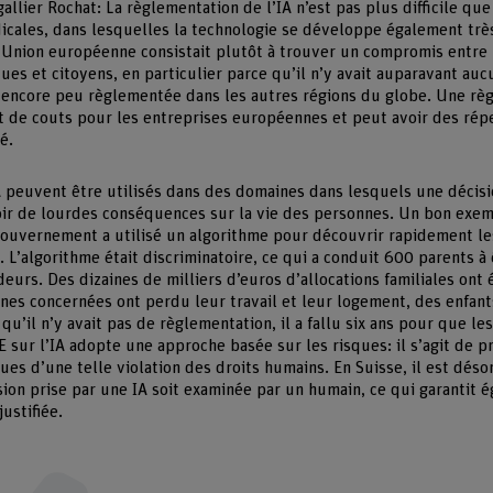
gallier Rochat: La règlementation de l’IA n’est pas plus difficile qu
icales, dans lesquelles la technologie se développe également trè
 l’Union européenne consistait plutôt à trouver un compromis entre 
ues et citoyens, en particulier parce qu’il n’y avait auparavant au
t encore peu règlementée dans les autres régions du globe. Une règ
et de couts pour les entreprises européennes et peut avoir des rép
é.
 peuvent être utilisés dans des domaines dans lesquels une décisi
ir de lourdes conséquences sur la vie des personnes. Un bon exem
gouvernement a utilisé un algorithme pour découvrir rapidement le
s. L’algorithme était discriminatoire, ce qui a conduit 600 parents à
eurs. Des dizaines de milliers d’euros d’allocations familiales ont 
nes concernées ont perdu leur travail et leur logement, des enfan
qu’il n’y avait pas de règlementation, il a fallu six ans pour que le
’UE sur l’IA adopte une approche basée sur les risques: il s’agit de
ues d’une telle violation des droits humains. En Suisse, il est dés
sion prise par une IA soit examinée par un humain, ce qui garantit 
justifiée.