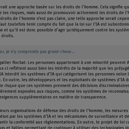
rait une approche basée sur les droits de l’homme. Cela signifie que
 les risques, mais aussi de promouvoir activement les droits de l
 droits de l’homme n’est pas claire, une telle approche serait cepend
aut toutefois tenir compte du fait que la loi sur l’IA est subordonn
e et qu’il est donc possible d’agir juridiquement contre les systè
 droits.
eur, je n’y comprends pas grand-chose…
égallier Rochat: Les personnes appartenant à une minorité peuvent
x-ci reflètent aussi bien les intérêts de la majorité que les préjugé
’IA interdit les systèmes d’IA qui catégorisent les personnes selon la
le. En outre, les développeurs et les exploitants de systèmes d’IA 
le risque que ces systèmes prennent des décisions discriminatoires
ulièrement exposées aux risques, comme les systèmes de reconnaiss
 exigences supplémentaires en matière de transparence.
ieurs organisations de défense des droits de l’homme, les mesures 
ation par les systèmes d’IA et les mécanismes de surveillance et de
antir la conformité aux règlementations. En outre, le projet de loi c
s et failles permettant de continuer à utiliser des technologies in