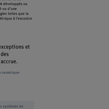
’IA développés ou
té ou d’une
gies telles que la
métrique à l’encontre
exceptions et
 des
 accrue.
n numérique
les systèmes de