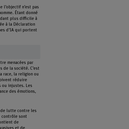
 l’objectif n’est pas
’homme. Étant donné
ant plus difficile à
ée à la Déclaration
mes d’IA qui portent
 être menacées par
s de la société. C’est
 race, la religion ou
doivent réduire
 ou injustes. Les
ance des émotions,
de lutte contre les
 contrôle sont
ontient de
vasives et de