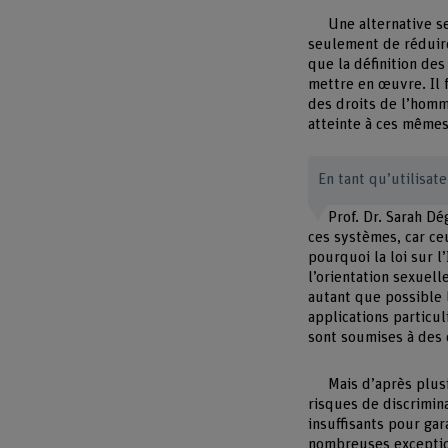
Une alternative se
seulement de réduire
que la définition des
mettre en œuvre. Il f
des droits de l’homm
atteinte à ces mêmes
En tant qu’utilisat
Prof. Dr. Sarah D
ces systèmes, car ceu
pourquoi la loi sur l
l’orientation sexuel
autant que possible 
applications partic
sont soumises à des
Mais d’après plus
risques de discrimin
insuffisants pour gar
nombreuses exception