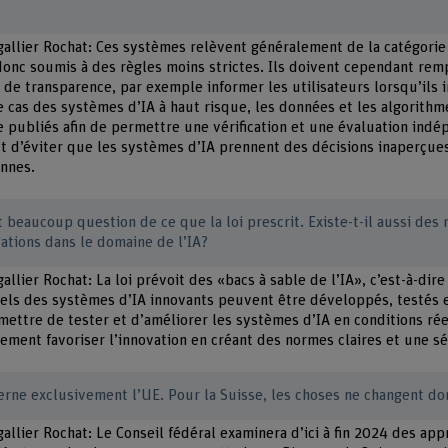
égallier Rochat: Ces systèmes relèvent généralement de la catégorie
onc soumis à des règles moins strictes. Ils doivent cependant remp
 de transparence, par exemple informer les utilisateurs lorsqu’ils 
e cas des systèmes d’IA à haut risque, les données et les algorithm
e publiés afin de permettre une vérification et une évaluation indé
 d’éviter que les systèmes d’IA prennent des décisions inaperçues
onnes.
t beaucoup question de ce que la loi prescrit. Existe-t-il aussi des
vations dans le domaine de l’IA?
gallier Rochat: La loi prévoit des «bacs à sable de l’IA», c’est-à-di
els des systèmes d’IA innovants peuvent être développés, testés e
ettre de tester et d’améliorer les systèmes d’IA en conditions réel
lement favoriser l’innovation en créant des normes claires et une sé
erne exclusivement l’UE. Pour la Suisse, les choses ne changent do
gallier Rochat: Le Conseil fédéral examinera d’ici à fin 2024 des ap