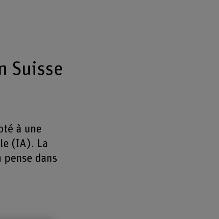
en Suisse
pté à une
le (IA). La
n pense dans