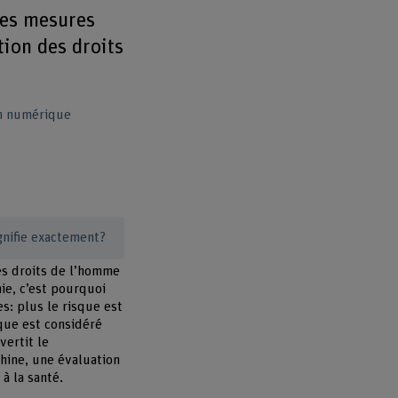
 des mesures
tion des droits
n numérique
gnifie exactement?
Les droits de l’homme
ie, c’est pourquoi
es: plus le risque est
sque est considéré
vertit le
hine, une évaluation
à la santé.