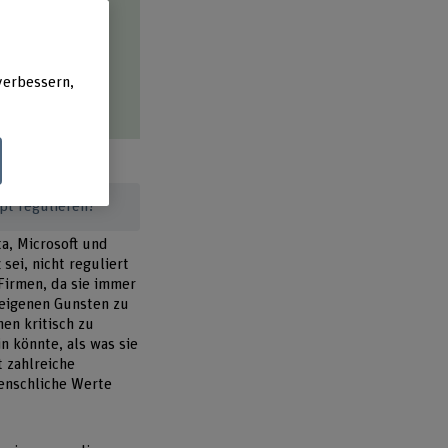
ren.
verbessern,
ls auch
z.
pt regulieren?
ta, Microsoft und
 sei, nicht reguliert
Firmen, da sie immer
 eigenen Gunsten zu
men kritisch zu
n könnte, als was sie
t zahlreiche
enschliche Werte