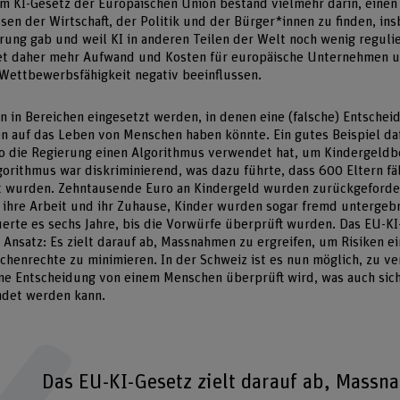
m KI-Gesetz der Europäischen Union bestand vielmehr darin, eine
sen der Wirtschaft, der Politik und der Bürger*innen zu finden, in
rung gab und weil KI in anderen Teilen der Welt noch wenig regulie
et daher mehr Aufwand und Kosten für europäische Unternehmen 
Wettbewerbsfähigkeit negativ beeinflussen.
 in Bereichen eingesetzt werden, in denen eine (falsche) Entsche
auf das Leben von Menschen haben könnte. Ein gutes Beispiel dafü
o die Regierung einen Algorithmus verwendet hat, um Kindergeldb
orithmus war diskriminierend, was dazu führte, dass 600 Eltern fä
rt wurden. Zehntausende Euro an Kindergeld wurden zurückgeforder
 ihre Arbeit und ihr Zuhause, Kinder wurden sogar fremd untergebr
erte es sechs Jahre, bis die Vorwürfe überprüft wurden. Das EU-KI
n Ansatz: Es zielt darauf ab, Massnahmen zu ergreifen, um Risiken e
henrechte zu minimieren. In der Schweiz ist es nun möglich, zu ve
ene Entscheidung von einem Menschen überprüft wird, was auch sich
ndet werden kann.
Das EU-KI-Gesetz zielt darauf ab, Massn