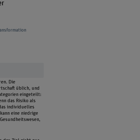
er
ransformation
ren. Die
rtschaft üblich, und
tegorien eingeteilt:
nn das Risiko als
as individuelles
kann eine niedrige
r Gesundheitswesen,