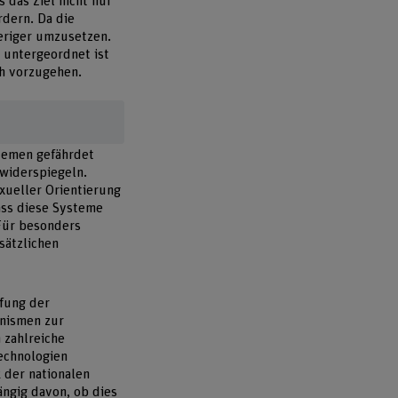
 das Ziel nicht nur
rdern. Da die
ieriger umzusetzen.
 untergeordnet ist
ch vorzugehen.
stemen gefährdet
 widerspiegeln.
xueller Orientierung
ass diese Systeme
 Für besonders
sätzlichen
fung der
anismen zur
 zahlreiche
echnologien
 der nationalen
ängig davon, ob dies