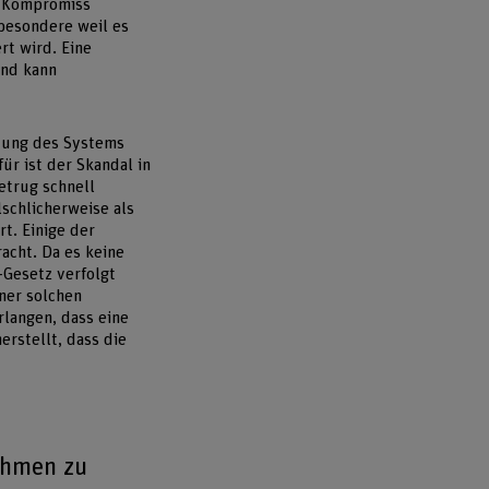
n Kompromiss
sbesondere weil es
rt wird. Eine
und kann
idung des Systems
r ist der Skandal in
etrug schnell
lschlicherweise als
t. Einige der
acht. Da es keine
-Gesetz verfolgt
iner solchen
rlangen, dass eine
erstellt, dass die
ahmen zu