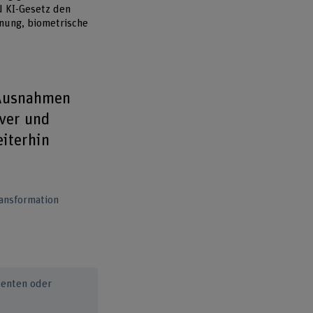
U KI-Gesetz den
nnung, biometrische
 Ausnahmen
iver und
iterhin
ransformation
tenten oder