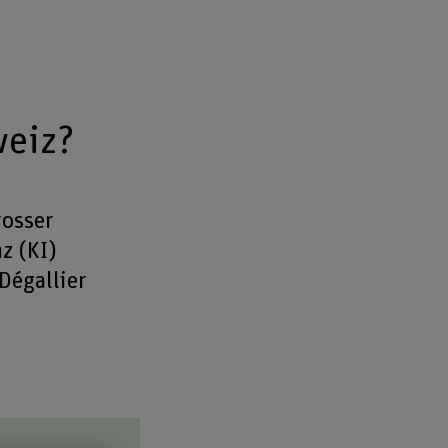
weiz?
rosser
z (KI)
 Dégallier