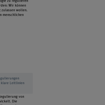
ogie zu regulieren
rden: Wir können
 zulassen wollen.
en menschlichen
egulierungen
klare Leitlinien
 Regulierung von
ickelt. Die