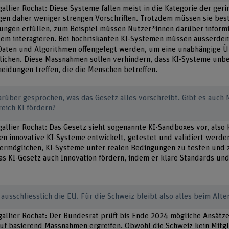
gallier Rochat: Diese Systeme fallen meist in die Kategorie der ger
egen daher weniger strengen Vorschriften. Trotzdem müssen sie be
ungen erfüllen, zum Beispiel müssen Nutzer*innen darüber inform
stem interagieren. Bei hochriskanten KI-Systemen müssen ausserde
aten und Algorithmen offengelegt werden, um eine unabhängige 
ichen. Diese Massnahmen sollen verhindern, dass KI-Systeme unb
heidungen treffen, die die Menschen betreffen.
darüber gesprochen, was das Gesetz alles vorschreibt. Gibt es auch
reich KI fördern?
gallier Rochat: Das Gesetz sieht sogenannte KI-Sandboxes vor, also 
n innovative KI-Systeme entwickelt, getestet und validiert werde
 ermöglichen, KI-Systeme unter realen Bedingungen zu testen und
 KI-Gesetz auch Innovation fördern, indem er klare Standards und
a ausschliesslich die EU. Für die Schweiz bleibt also alles beim Alte
égallier Rochat: Der Bundesrat prüft bis Ende 2024 mögliche Ansätz
uf basierend Massnahmen ergreifen. Obwohl die Schweiz kein Mitgli