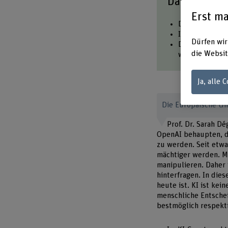
Das Wichtig
Erst ma
Das EU-Parlame
Im KI-Gesetz 
Dürfen wir
Diese Regulier
die Websit
wirtschaftlich
Ja, alle 
Die Europäische Un
Prof. Dr. Sarah D
OpenAI behaupten, das
zu werden. Seit etwa
mächtiger werden. Ma
manipulieren. Daher 
hinterfragen. In die
heute ist. KI ist ke
menschliche Entsche
bestmöglich respekti