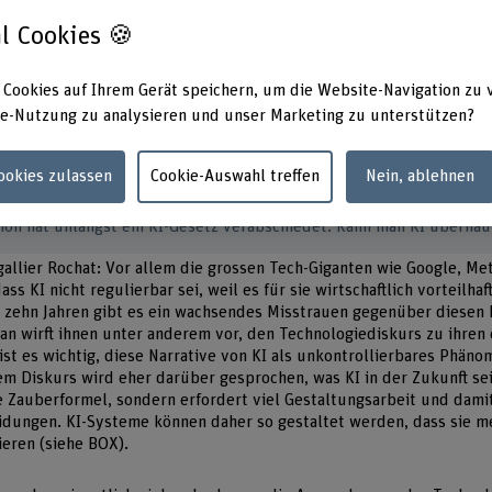
ste in Kürze
l Cookies 🍪
nt reguliert seit März diesen Jahres Künstliche Intelligenz (KI).
geht es primär darum, die Anwendungen der Technologie zu regulie
 Cookies auf Ihrem Gerät speichern, um die Website-Navigation zu 
ung bringt laut Prof. Dr. Sarah Dégallier Rochat sowohl politische a
e-Nutzung zu analysieren und unser Marketing zu unterstützen?
e Herausforderungen mit sich - und hat einen Einfluss auf die Schwei
Cookies zulassen
Cookie-Auswahl treffen
Nein, ablehnen
ion hat unlängst ein KI-Gesetz verabschiedet. Kann man KI überhau
égallier Rochat: Vor allem die grossen Tech-Giganten wie Google, Me
s KI nicht regulierbar sei, weil es für sie wirtschaftlich vorteilhaft
 zehn Jahren gibt es ein wachsendes Misstrauen gegenüber diesen 
n wirft ihnen unter anderem vor, den Technologiediskurs zu ihren
ist es wichtig, diese Narrative von KI als unkontrollierbares Phäno
sem Diskurs wird eher darüber gesprochen, was KI in der Zukunft sei
ine Zauberformel, sondern erfordert viel Gestaltungsarbeit und dami
idungen. KI-Systeme können daher so gestaltet werden, dass sie m
eren (siehe BOX).