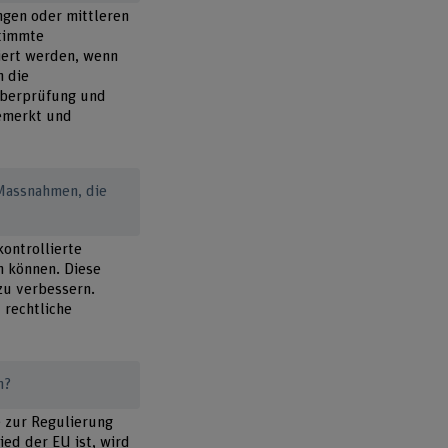
ingen oder mittleren
stimmte
iert werden, wenn
m die
Überprüfung und
emerkt und
 Massnahmen, die
kontrollierte
n können. Diese
 zu verbessern.
 rechtliche
n?
e zur Regulierung
ed der EU ist, wird