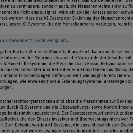
wäre ein menschenrechtsbasierter Ansatz. Das würde bedeuten, dass
isiken zu vermindern, sondern auch, die Menschenrechte aktiv zu fö
henrechte nicht eindeutig ist, wäre ein solcher Ansatz jedoch schw
htet werden, dass das KI-Gesetz der Erklärung der Menschenrechte
 ist, gegen KI-Systeme, die die Menschenrechte verletzen, rechtli
 als Anwender*in wohl wenig mit…
égallier Rochat: Wer einer Minderheit angehört, kann von diesen Sy
die Interessen der Mehrheit als auch die Vorurteile der Gesellschaft
s KI-Gesetz KI-Systeme, die Menschen nach Rasse, Religion oder se
em müssen Entwickler und Betreiber von KI-Systemen das Risiko, d
r unfaire Entscheidungen treffen, so weit wie möglich reduzieren.
endungen, wie etwa emotionale Erkennungssysteme, unterliegen zu
ungen.
nschenrechtsorganisationen sind aber die Massnahmen zur Bekämp
iken durch KI-Systeme und die Überwachungs- sowie Kontrollmech
Regelkonformität unzureichend. Der Gesetzesentwurf enthält zudem
pflöcher, die den Einsatz invasiver und überwachungsintensiver T
n. Zum Beispiel werden KI-Systeme, die ausschliesslich zum Zweck
t oder genutzt werden, weniger streng kontrolliert und dies unabh