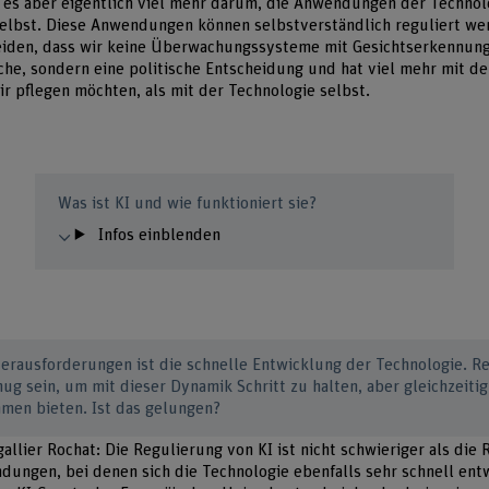
 es aber eigentlich viel mehr darum, die Anwendungen der Technol
 selbst. Diese Anwendungen können selbstverständlich reguliert we
eiden, dass wir keine Überwachungssysteme mit Gesichtserkennung
sche, sondern eine politische Entscheidung und hat viel mehr mit d
ir pflegen möchten, als mit der Technologie selbst.
Was ist KI und wie funktioniert sie?
Infos einblenden
Herausforderungen ist die schnelle Entwicklung der Technologie. R
ug sein, um mit dieser Dynamik Schritt zu halten, aber gleichzeitig 
men bieten. Ist das gelungen?
gallier Rochat: Die Regulierung von KI ist nicht schwieriger als die
ungen, bei denen sich die Technologie ebenfalls sehr schnell entw