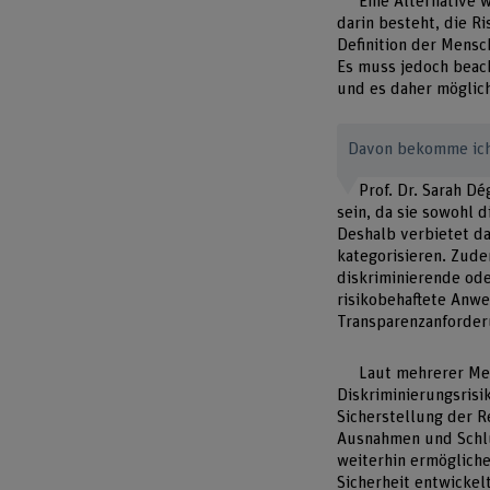
Eine Alternative 
darin besteht, die R
Definition der Mensc
Es muss jedoch beac
und es daher möglich
Davon bekomme ich
Prof. Dr. Sarah D
sein, da sie sowohl 
Deshalb verbietet da
kategorisieren. Zud
diskriminierende ode
risikobehaftete Anw
Transparenzanforder
Laut mehrerer Me
Diskriminierungsris
Sicherstellung der 
Ausnahmen und Schlu
weiterhin ermögliche
Sicherheit entwickel