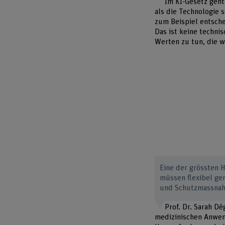
Im KI-Gesetz geht
als die Technologie
zum Beispiel entsch
Das ist keine techni
Werten zu tun, die w
Eine der grössten 
müssen flexibel gen
und Schutzmassnah
Prof. Dr. Sarah Dé
medizinischen Anwend