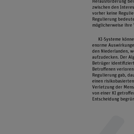
Herausforderung bei
zwischen den Interes
vorher keine Regulie
Regulierung bedeut
möglicherweise ihre 
KI-Systeme können
enorme Auswirkungen 
den Niederlanden, w
aufzudecken. Der Alg
Betrüger identifizie
Betroffenen verloren
Regulierung gab, dau
einen risikobasierte
Verletzung der Mensc
von einer KI getroff
Entscheidung begrü