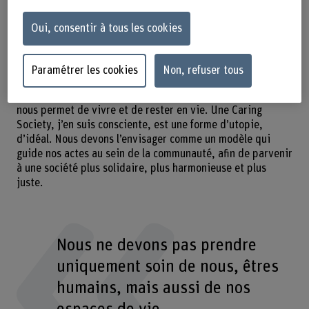
ont besoin de soutien pour affronter leur vie. Ces
prestations peuvent être fournies de manière informelle,
Oui, consentir à tous les cookies
par exemple au sein de la famille ou du voisinage, mais
aussi dans un contexte professionnel, notamment par le
biais de soins ou de conseil social.
Paramétrer les cookies
Non, refuser tous
Une Caring Society se base sur le principe universel
suivant: pour toutes et tous, de la même manière, le care
nous permet de vivre et de rester en vie. Une Caring
Society, j’en suis consciente, est une forme d’utopie,
d’idéal. Nous devons l’envisager comme un modèle qui
guide nos actes au sein de la communauté, afin de parvenir
à une société plus solidaire, plus harmonieuse et plus
juste.
Nous ne devons pas prendre
uniquement soin de nous, êtres
humains, mais aussi de nos