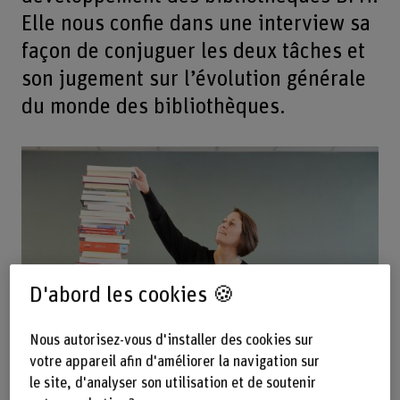
Elle nous confie dans une interview sa
façon de conjuguer les deux tâches et
son jugement sur l’évolution générale
du monde des bibliothèques.
D'abord les cookies 🍪
Nous autorisez-vous d'installer des cookies sur
Agrand
votre appareil afin d'améliorer la navigation sur
le site, d'analyser son utilisation et de soutenir