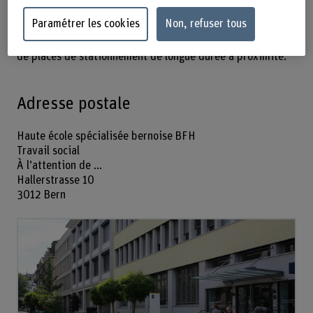
Paramétrer les cookies
Non, refuser tous
Accès en voiture
Utilisez de préférence les transports publics. Il n’y a pas
de places de stationnement de longue durée à proximité.
Adresse postale
Haute école spécialisée bernoise BFH
Travail social
À l’attention de ...
Hallerstrasse 10
3012 Bern