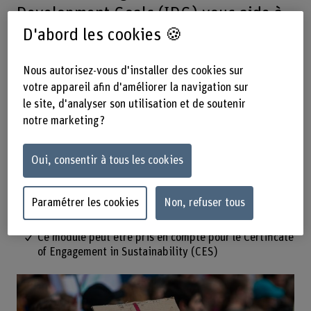
Development Goals (IDG) vous aide à
développer des compétences
D'abord les cookies 🍪
intérieures afin de mettre en œuvre
Nous autorisez-vous d'installer des cookies sur
efficacement des changements
votre appareil afin d'améliorer la navigation sur
durables.
le site, d'analyser son utilisation et de soutenir
notre marketing ?
Acquérez les bases du développement durable.
Comprenez pourquoi vivre de manière plus durable
Oui, consentir à tous les cookies
nous est si difficile.
Créez des défis de durabilité.
Paramétrer les cookies
Non, refuser tous
Apprenez à connaitre vos possibilités d’action.
Ce module peut être pris en compte pour le Certificate
of Engagement in Sustainability (CES)