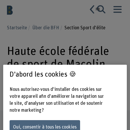
FR
Startseite
Über die BFH
Section Sport d'élite
Haute école fédérale
de sport de Macolin
D'abord les cookies 🍪
HEFSM Section Sport
d'élite
Nous autorisez-vous d'installer des cookies sur
votre appareil afin d'améliorer la navigation sur
le site, d'analyser son utilisation et de soutenir
notre marketing ?
Profil
Oui, consentir à tous les cookies