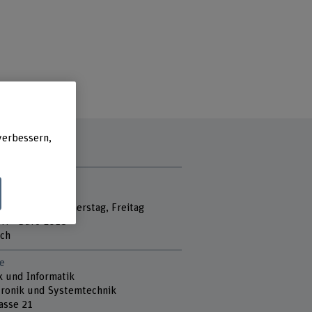
verbessern,
zzeit
Büro 506:
, Dienstag, Donnerstag, Freitag
rf - Büro E018
ch
e
k und Informatik
ronik und Systemtechnik
asse 21