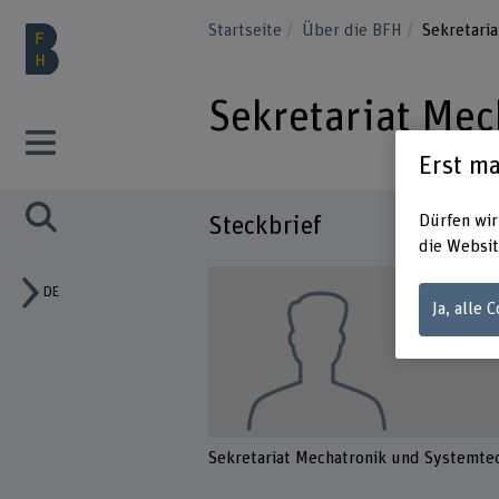
Startseite
Über die BFH
Sekretari
Sekretariat Mec
Erst ma
Dürfen wir
Steckbrief
die Websit
DE
Ja, alle 
Sekretariat Mechatronik und Systemte