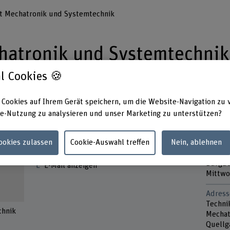
at Mechatronik und Systemtechnik
hatronik und Systemtechnik
l Cookies 🍪
 Cookies auf Ihrem Gerät speichern, um die Website-Navigation zu 
e-Nutzung zu analysieren und unser Marketing zu unterstützen?
Kontakt
Präsen
Cookies zulassen
Cookie-Auswahl treffen
Nein, ablehnen
Biel - 
+41 32 321 61 13
Montag
Burgdo
E-Mail anzeigen
Mittwo
Adress
Techni
chnik
Mechat
Quellg