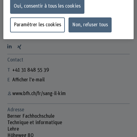
Oui, consentir à tous les cookies
Paramétrer les cookies
Non, refuser tous
Prof. Dr. Sang-Il Kim
Co-Leiter Institut I4MI
Contact
+41 31 848 55 39
Afficher l'e-mail
www.bfh.ch/fr/sang-il-kim
Adresse
Berner Fachhochschule
Technique et informatique
Lehre
Höheweg 80