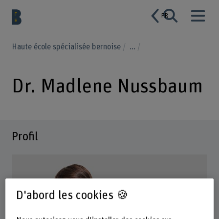
FR
Haute école spécialisée bernoise
...
Dr. Madlene Nussbaum
Profil
D'abord les cookies 🍪