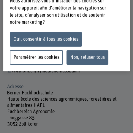
Nous autorisez-vous d'installer des cookies sur
votre appareil afin d'améliorer la navigation sur
le site, d'analyser son utilisation et de soutenir
notre marketing ?
Dr. Madlene Nussbaum
Lehrbeauftragte/r
Oui, consentir à tous les cookies
Contact
Paramétrer les cookies
Non, refuser tous
Afficher l'e-mail
www.bfh.ch/fr/madlene-nussbaum
Adresse
Berner Fachhochschule
Haute école des sciences agronomiques, forestières et
alimentaires HAFL
Fachbereich Agronomie
Länggasse 85
3052 Zollikofen