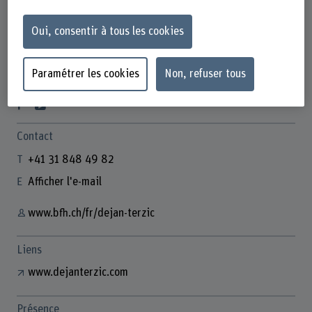
Oui, consentir à tous les cookies
Dejan Terzic
Paramétrer les cookies
Non, refuser tous
Professor
Contact
+41 31 848 49 82
Afficher l'e-mail
www.bfh.ch/fr/dejan-terzic
Liens
www.dejanterzic.com
Présence