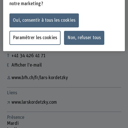
notre marketing ?
Oui, consentir à tous les cookies
Lars Kordetzky
Wissenschaftlicher Mitarbeiter
Paramétrer les cookies
Non, refuser tous
Contact
+41 34 426 41 71
Afficher l'e-mail
www.bfh.ch/fr/lars-kordetzky
Liens
www.larskordetzky.com
Présence
Mardi