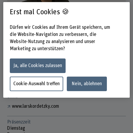
Erst mal Cookies 🍪
Lars Kordetzky
Dürfen wir Cookies auf Ihrem Gerät speichern, um
Wissenschaftlicher Mitarbeiter
die Website-Navigation zu verbessern, die
Website-Nutzung zu analysieren und unser
Kontakt
Marketing zu unterstützen?
+41 34 426 41 71
Ja, alle Cookies zulassen
E-Mail anzeigen
www.bfh.ch/de/lars-kordetzky
Cookie-Auswahl treffen
Nein, ablehnen
Links
www.larskordetzky.com
Präsenzzeit
Dienstag