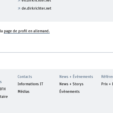
en.dirkrichter.net
de.dirkrichter.net
 la
page de profil en allemand.
Contacts
News + Évènements
Référe
s
Informations IT
News + Storys
Prix + 
 BFH
Médias
Évènements
taire