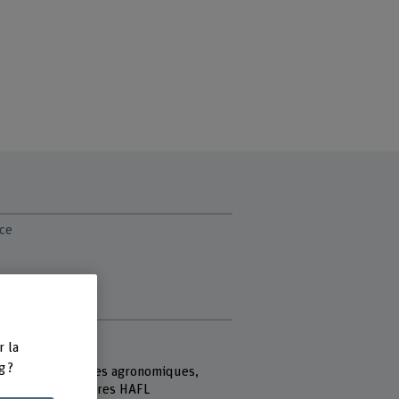
ce
di
e
r la
 Fachhochschule
g ?
école des sciences agronomiques,
ières et alimentaires HAFL