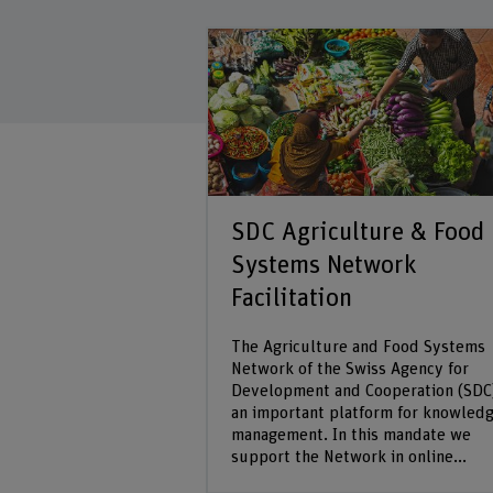
 for
SDC Agriculture & Food
l Agricultural
Systems Network
FIAR)
Facilitation
or International
The Agriculture and Food Systems
rch (SFIAR) is an
Network of the Swiss Agency for
akeholder group of
Development and Cooperation (SDC)
 and private
an important platform for knowled
sted in agricultural
management. In this mandate we
loping countries.
support the Network in online...