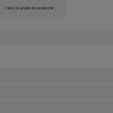
fficher plus
Afficher plus
Vers le projet de recherche
Vers le proje