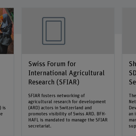
Swiss Forum for
Sh
International Agricultural
SD
Research (SFIAR)
Se
SFIAR fosters networking of
The
agricultural research for development
Net
 is
(ARD) actors in Switzerland and
Dev
ge
promotes visibility of Swiss ARD. BFH-
an 
HAFL is mandated to manage the SFIAR
man
secretariat.
sup