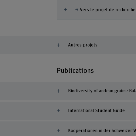
Afficher plus
ojet de recherche
Vers le projet de recherche
Autres projets
Publications
Biodiversity of andean grains: Ba
International Student Guide
Kooperationen in der Schweizer W