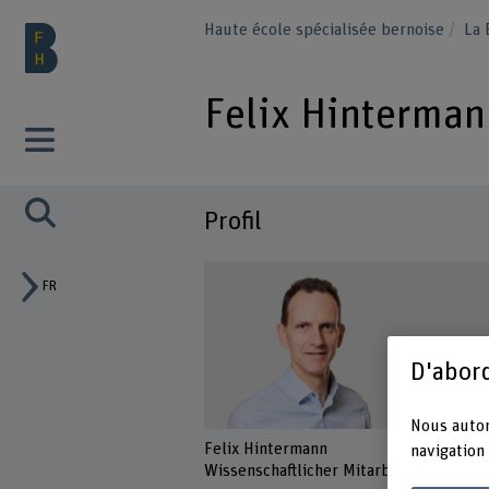
Haute école spécialisée bernoise
La
Felix Hinterman
Profil
FR
D'abord
Nous autor
Felix Hintermann
navigation 
Wissenschaftlicher Mitarbeiter