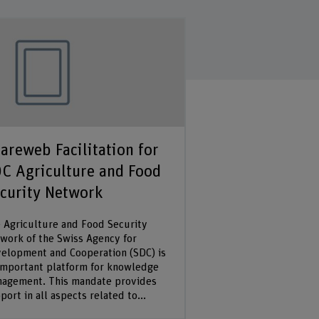
areweb Facilitation for
Swiss Forum f
C Agriculture and Food
International 
curity Network
Research (SFI
 Agriculture and Food Security
The Swiss Forum for 
work of the Swiss Agency for
Agricultural Research
elopment and Cooperation (SDC) is
informal multi-stake
important platform for knowledge
Swiss institutions an
agement. This mandate provides
individuals intereste
port in all aspects related to...
research for develop