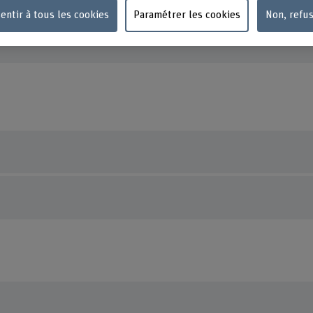
Fachbe
entir à tous les cookies
Paramétrer les cookies
Non, refu
Längga
3052 Z