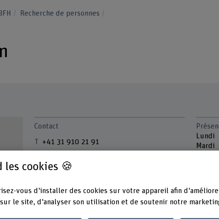
 BFH
Recherche de personnes
n
Contact
Présen
Lundi
+41 31 910 21 91
Mardi
Mercre
Afficher l'e-mail
 les cookies 🍪
Jeudi
www.bfh.ch/fr/felix-hintermann
Adress
isez-vous d'installer des cookies sur votre appareil afin d'améliore
Berner
sur le site, d'analyser son utilisation et de soutenir notre marketin
Haute 
forest