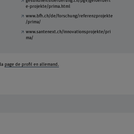
gesundheitsfoerderung.ch/pgv/gefoerdert
e-projekte/prima.html
www.bfh.ch/de/forschung/referenzprojekte
/prima/
www.santenext.ch/innovationsprojekte/pri
ma/
 la
page de profil en allemand.