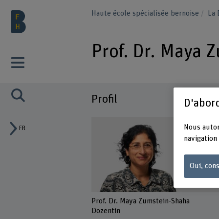
Haute école spécialisée bernoise
La
Prof. Dr. Maya 
Profil
D'abord
Nous autor
FR
navigation 
Oui, cons
Prof. Dr. Maya Zumstein-Shaha
Dozentin