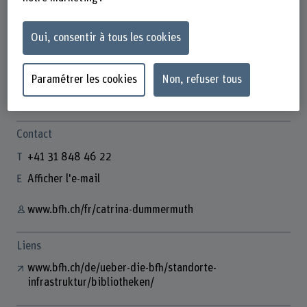
Oui, consentir à tous les cookies
Catrina Dummermuth
Co-Leiterin Hochschulbibliothek
Paramétrer les cookies
Non, refuser tous
Contact
+41 31 848 46 22
Afficher l'e-mail
www.bfh.ch/fr/catrina-dummermuth
Liens
www.bfh.ch/de/ueber-die-bfh/standorte-
infrastruktur/bibliotheken/