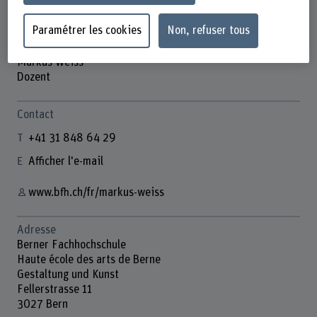
Paramétrer les cookies
Non, refuser tous
Markus Weiss
Dozent
Contact
+41 31 848 64 29
Afficher l'e-mail
www.bfh.ch/fr/markus-weiss
Adresse
Berner Fachhochschule
Haute école des arts de Berne
Gestaltung und Kunst
Fellerstrasse 11
3027 Bern