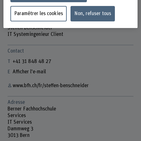
Paramétrer les cookies
Non, refuser tous
Steffen Benschneider
IT Systemingenieur Client
Contact
+41 31 848 48 27
Afficher l'e-mail
www.bfh.ch/fr/steffen-benschneider
Adresse
Berner Fachhochschule
Services
IT Services
Dammweg 3
3013 Bern