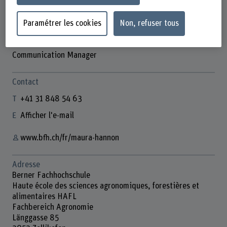
Paramétrer les cookies
Non, refuser tous
Maura Hannon
Communication Manager
Contact
+41 31 848 54 63
Afficher l'e-mail
www.bfh.ch/fr/maura-hannon
Adresse
Berner Fachhochschule
Haute école des sciences agronomiques, forestières et
alimentaires HAFL
Fachbereich Agronomie
Länggasse 85